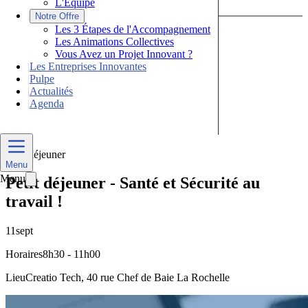
L'Équipe
|
Notre Offre
Les 3 Étapes de l'Accompagnement
Les Animations Collectives
Vous Avez un Projet Innovant ?
|
Les Entreprises Innovantes
|
Pulpe
|
Actualités
|
Agenda
Nous Contacter
Petit-déjeuner
Menu
Menu
Petit déjeuner - Santé et Sécurité au
travail !
11
sept
Horaires
8h30 - 11h00
Lieu
Creatio Tech, 40 rue Chef de Baie La Rochelle