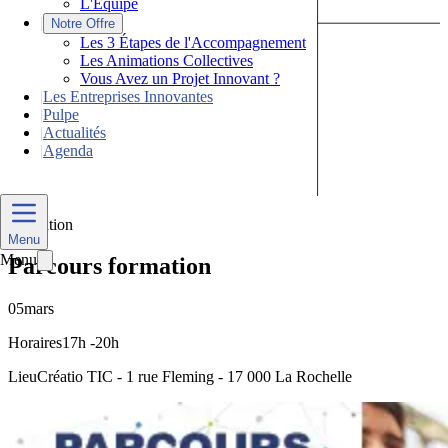
L'Équipe
|
Notre Offre
Les 3 Étapes de l'Accompagnement
Les Animations Collectives
Vous Avez un Projet Innovant ?
|
Les Entreprises Innovantes
|
Pulpe
|
Actualités
|
Agenda
Nous Contacter
Formation
Menu
Menu
Parcours formation
05
mars
Horaires
17h -20h
Lieu
Créatio TIC - 1 rue Fleming - 17 000 La Rochelle