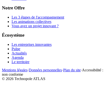
Notre Offre
Les 3 étapes de l'accompagnement
Les animations collectives
Vous avez un projet innovant ?
Écosystème
Les entreprises innovantes
Pulpe
Actualités
Agenda
Le territoire
Mentions légales
·
Données personnelles
·
Plan du site
·
Accessibilité :
non conforme
©
2026
Technopole ATLAS