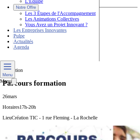
L'Équipe
|
Notre Offre
Les 3 Étapes de l'Accompagnement
Les Animations Collectives
Vous Avez un Projet Innovant ?
|
Les Entreprises Innovantes
|
Pulpe
|
Actualités
|
Agenda
Nous Contacter
Formation
Menu
Menu
Parcours formation
26
mars
Horaires
17h-20h
Lieu
Création TIC - 1 rue Fleming - La Rochelle