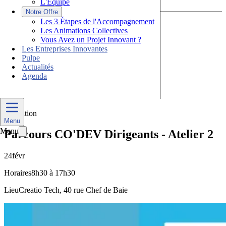
L'Équipe
|
Notre Offre
Les 3 Étapes de l'Accompagnement
Les Animations Collectives
Vous Avez un Projet Innovant ?
|
Les Entreprises Innovantes
|
Pulpe
|
Actualités
|
Agenda
Nous Contacter
Formation
Menu
Menu
Parcours CO'DEV Dirigeants - Atelier 2
24
févr
Horaires
8h30 à 17h30
Lieu
Creatio Tech, 40 rue Chef de Baie