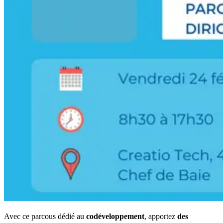
Avec ce parcous dédié au
codéveloppement
, apportez
des