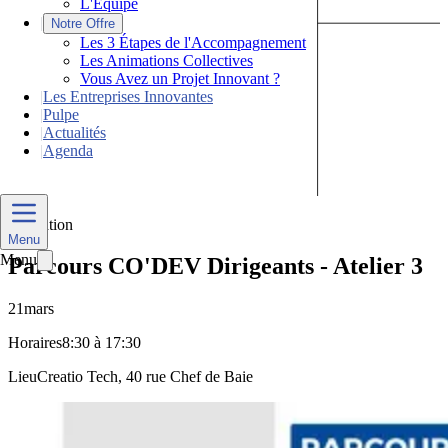
L'Équipe
|
Notre Offre
Les 3 Étapes de l'Accompagnement
Les Animations Collectives
Vous Avez un Projet Innovant ?
|
Les Entreprises Innovantes
|
Pulpe
|
Actualités
|
Agenda
Nous Contacter
Formation
Menu
Menu
Parcours CO'DEV Dirigeants - Atelier 3
21
mars
Horaires
8:30 à 17:30
Lieu
Creatio Tech, 40 rue Chef de Baie