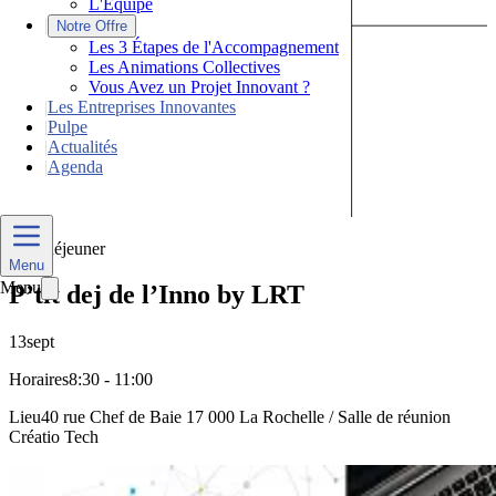
L'Équipe
|
Notre Offre
Les 3 Étapes de l'Accompagnement
Les Animations Collectives
Vous Avez un Projet Innovant ?
|
Les Entreprises Innovantes
|
Pulpe
|
Actualités
|
Agenda
Nous Contacter
Petit-déjeuner
Menu
Menu
P’tit dej de l’Inno by LRT
13
sept
Horaires
8:30 - 11:00
Lieu
40 rue Chef de Baie 17 000 La Rochelle / Salle de réunion
Créatio Tech