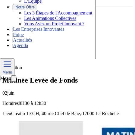
L'Équipe
|
Notre Offre
Les 3 Étapes de l'Accompagnement
Les Animations Collectives
Vous Avez un Projet Innovant ?
|
Les Entreprises Innovantes
|
Pulpe
|
Actualités
|
Agenda
Nous Contacter
Formation
Menu
Menu
Matinée Levée de Fonds
02
juin
Horaires
8H30 à 12h30
Lieu
Creatio TECH, 40 rue Chef de Baie, 17000 La Rochelle