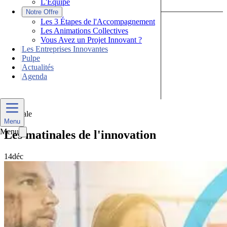
L'Équipe
|
Notre Offre
Les 3 Étapes de l'Accompagnement
Les Animations Collectives
Vous Avez un Projet Innovant ?
|
Les Entreprises Innovantes
|
Pulpe
|
Actualités
|
Agenda
Nous Contacter
Matinale
Menu
Menu
Les matinales de l'innovation
14
déc