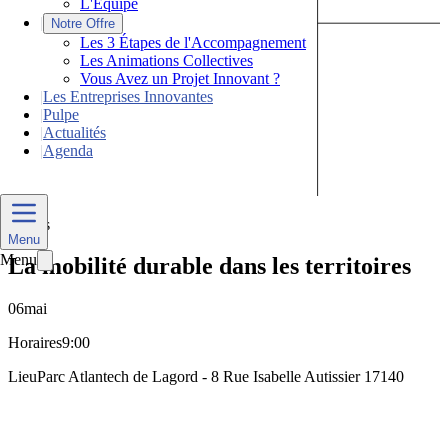
L'Équipe
|
Notre Offre
Les 3 Étapes de l'Accompagnement
Les Animations Collectives
Vous Avez un Projet Innovant ?
|
Les Entreprises Innovantes
|
Pulpe
|
Actualités
|
Agenda
Nous Contacter
Divers
Menu
Menu
La mobilité durable dans les territoires
06
mai
Horaires
9:00
Lieu
Parc Atlantech de Lagord - 8 Rue Isabelle Autissier 17140