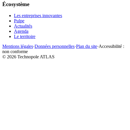
Écosystème
Les entreprises innovantes
Pulpe
Actualités
Agenda
Le territoire
Mentions légales
·
Données personnelles
·
Plan du site
·
Accessibilité :
non conforme
©
2026
Technopole ATLAS