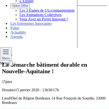
L'Équipe
|
Notre Offre
Les 3 Étapes de l'Accompagnement
Les Animations Collectives
Vous Avez un Projet Innovant ?
|
Les Entreprises Innovantes
|
Pulpe
|
Actualités
|
Agenda
Nous Contacter
Divers
Menu
Menu
La démarche bâtiment durable en
Nouvelle-Aquitaine !
15
janv
Horaires
15 janvier 2020 - 13h30/17h
Lieu
Hôtel de Région Bordeaux 14 Rue François de Sourdis, 33000
Bordeaux