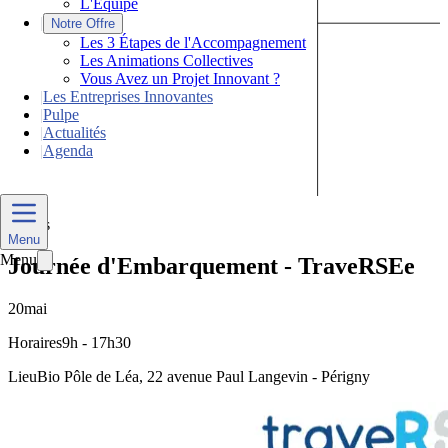
L'Équipe
|
Notre Offre
Les 3 Étapes de l'Accompagnement
Les Animations Collectives
Vous Avez un Projet Innovant ?
|
Les Entreprises Innovantes
|
Pulpe
|
Actualités
|
Agenda
Nous Contacter
Divers
Menu
Menu
Journée d'Embarquement - TraveRSEe
20
mai
Horaires
9h - 17h30
Lieu
Bio Pôle de Léa, 22 avenue Paul Langevin - Périgny