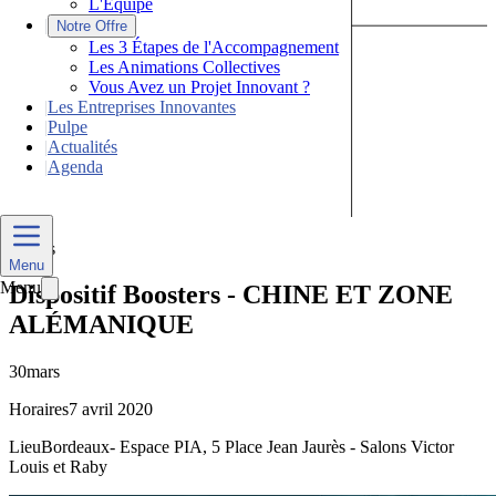
L'Équipe
|
Notre Offre
Les 3 Étapes de l'Accompagnement
Les Animations Collectives
Vous Avez un Projet Innovant ?
|
Les Entreprises Innovantes
|
Pulpe
|
Actualités
|
Agenda
Nous Contacter
Divers
Menu
Menu
Dispositif Boosters - CHINE ET ZONE
ALÉMANIQUE
30
mars
Horaires
7 avril 2020
Lieu
Bordeaux- Espace PIA, 5 Place Jean Jaurès - Salons Victor
Louis et Raby