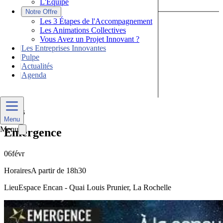
L'Équipe
|
Notre Offre
Les 3 Étapes de l'Accompagnement
Les Animations Collectives
Vous Avez un Projet Innovant ?
|
Les Entreprises Innovantes
|
Pulpe
|
Actualités
|
Agenda
Nous Contacter
Divers
Menu
Menu
Emergence
06
févr
Horaires
A partir de 18h30
Lieu
Espace Encan - Quai Louis Prunier, La Rochelle