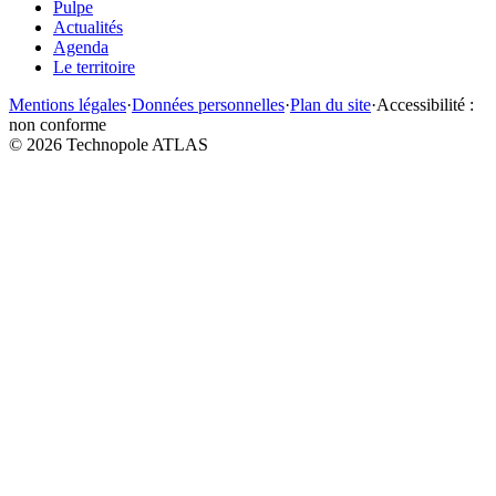
Pulpe
Actualités
Agenda
Le territoire
Mentions légales
·
Données personnelles
·
Plan du site
·
Accessibilité :
non conforme
©
2026
Technopole ATLAS