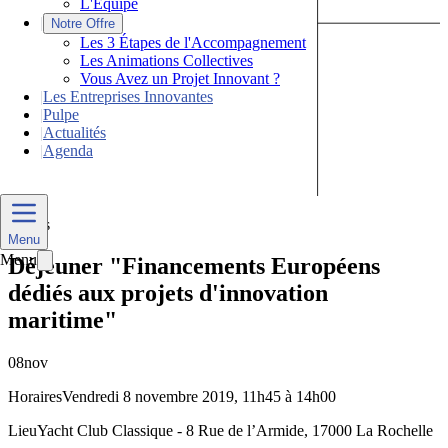
L'Équipe
|
Notre Offre
Les 3 Étapes de l'Accompagnement
Les Animations Collectives
Vous Avez un Projet Innovant ?
|
Les Entreprises Innovantes
|
Pulpe
|
Actualités
|
Agenda
Nous Contacter
Divers
Menu
Menu
Déjeuner "Financements Européens
dédiés aux projets d'innovation
maritime"
08
nov
Horaires
Vendredi 8 novembre 2019, 11h45 à 14h00
Lieu
Yacht Club Classique - 8 Rue de l’Armide, 17000 La Rochelle