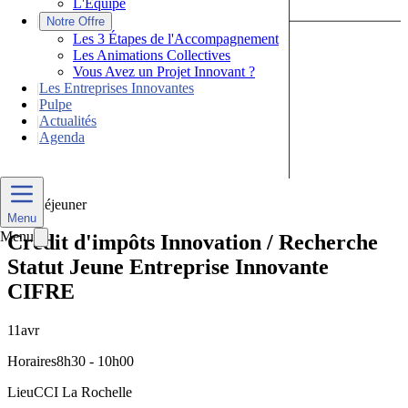
L'Équipe
|
Notre Offre
Les 3 Étapes de l'Accompagnement
Les Animations Collectives
Vous Avez un Projet Innovant ?
|
Les Entreprises Innovantes
|
Pulpe
|
Actualités
|
Agenda
Nous Contacter
Petit-déjeuner
Menu
Menu
Crédit d'impôts Innovation / Recherche
Statut Jeune Entreprise Innovante
CIFRE
11
avr
Horaires
8h30 - 10h00
Lieu
CCI La Rochelle