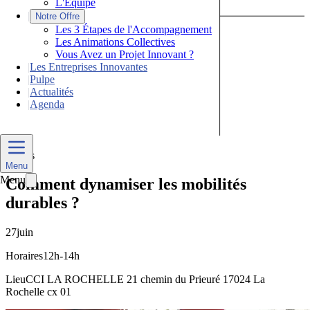
L'Équipe
|
Notre Offre
Les 3 Étapes de l'Accompagnement
Les Animations Collectives
Vous Avez un Projet Innovant ?
|
Les Entreprises Innovantes
|
Pulpe
|
Actualités
|
Agenda
Nous Contacter
Divers
Menu
Menu
Comment dynamiser les mobilités
durables ?
27
juin
Horaires
12h-14h
Lieu
CCI LA ROCHELLE 21 chemin du Prieuré 17024 La
Rochelle cx 01