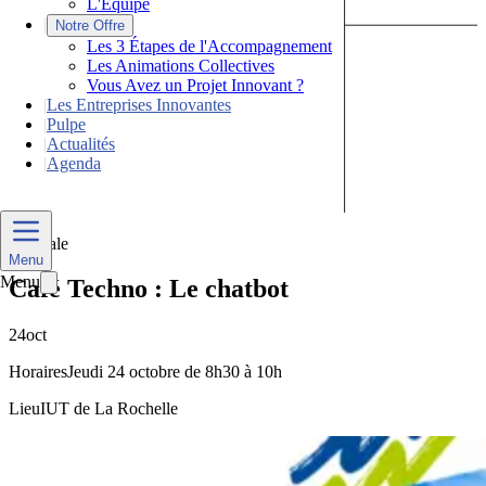
L'Équipe
|
Notre Offre
Les 3 Étapes de l'Accompagnement
Les Animations Collectives
Vous Avez un Projet Innovant ?
|
Les Entreprises Innovantes
|
Pulpe
|
Actualités
|
Agenda
Nous Contacter
Matinale
Menu
Menu
Café Techno : Le chatbot
24
oct
Horaires
Jeudi 24 octobre de 8h30 à 10h
Lieu
IUT de La Rochelle