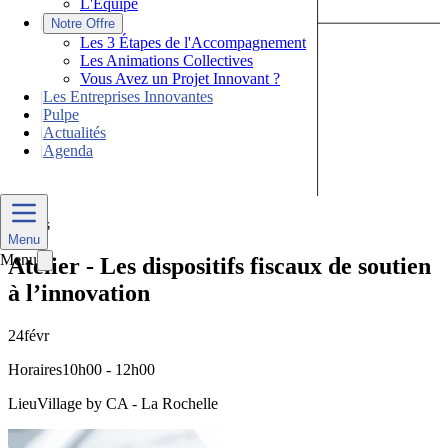
L'Équipe
|
Notre Offre
Les 3 Étapes de l'Accompagnement
Les Animations Collectives
Vous Avez un Projet Innovant ?
|
Les Entreprises Innovantes
|
Pulpe
|
Actualités
|
Agenda
Nous Contacter
Divers
Menu
Menu
Atelier - Les dispositifs fiscaux de soutien
à l’innovation
24
févr
Horaires
10h00 - 12h00
Lieu
Village by CA - La Rochelle