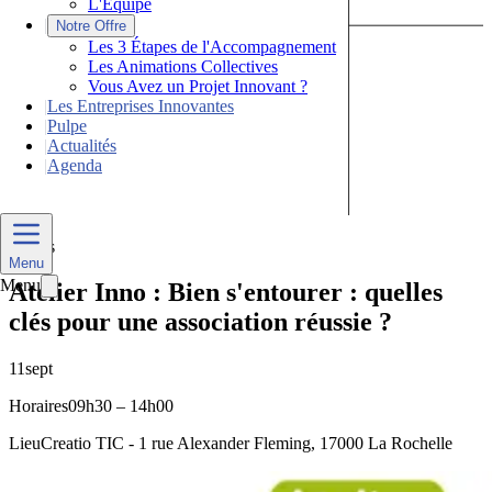
L'Équipe
|
Notre Offre
Les 3 Étapes de l'Accompagnement
Les Animations Collectives
Vous Avez un Projet Innovant ?
|
Les Entreprises Innovantes
|
Pulpe
|
Actualités
|
Agenda
Nous Contacter
Divers
Menu
Menu
Atelier Inno : Bien s'entourer : quelles
clés pour une association réussie ?
11
sept
Horaires
09h30 – 14h00
Lieu
Creatio TIC - 1 rue Alexander Fleming, 17000 La Rochelle