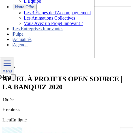
L'Équipe
|
Notre Offre
Les 3 Étapes de l'Accompagnement
Les Animations Collectives
Vous Avez un Projet Innovant ?
|
Les Entreprises Innovantes
|
Pulpe
|
Actualités
|
Agenda
Nous Contacter
Divers
Menu
Menu
APPEL À PROJETS OPEN SOURCE |
LA BANQUIZ 2020
16
déc
Horaires
s :
Lieu
En ligne