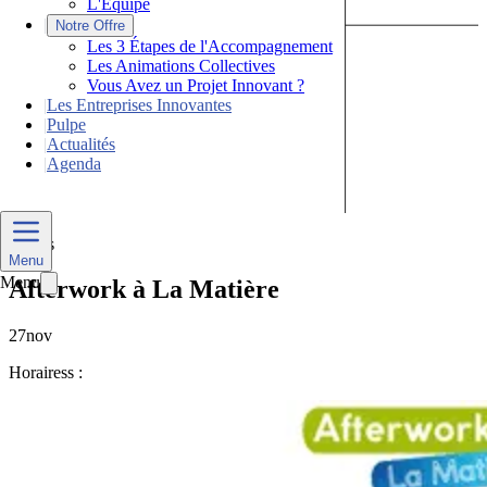
L'Équipe
|
Notre Offre
Les 3 Étapes de l'Accompagnement
Les Animations Collectives
Vous Avez un Projet Innovant ?
|
Les Entreprises Innovantes
|
Pulpe
|
Actualités
|
Agenda
Nous Contacter
Divers
Menu
Menu
Afterwork à La Matière
27
nov
Horaires
s :